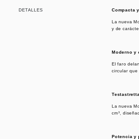
Icon Dar
DETALLES
Compacta y
Nightshift
La nueva Mon
y de carácte
Urban Mo
Moderno y
El faro del
circular que
Testastrett
La nueva Mo
cm³, diseñad
Potencia y 