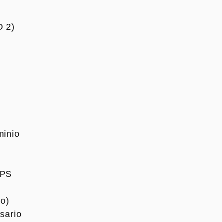
O 2)
minio
GPS
do)
sario