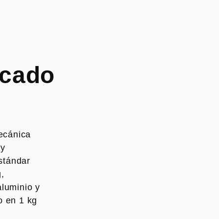
icado
ecánica
 y
stándar
,
aluminio y
o en 1 kg