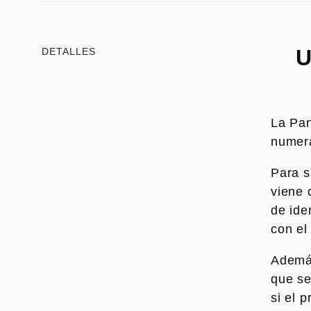
Icon Dar
Nightshift
U
DETALLES
Urban Mo
La Pan
numer
Para s
viene 
de ide
con el
Además
que se
si el 