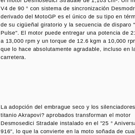
el motor Desmosedici Stradale de 1,103 cm³. Un m
V4 de 90 ° con sistema de sincronización Desmod
derivado del MotoGP es el único de su tipo en tér
de su cigüeñal giratorio y la secuencia de disparo 
Pulse". El motor puede entregar una potencia de 2
a 13,000 rpm y un torque de 12.6 kgm a 10,000 rpm
que lo hace absolutamente agradable, incluso en l
carretera.
La adopción del embrague seco y los silenciadore
titanio Akrapovi? aprobados transforman el motor
Desmosedici Stradale instalado en el "25 ° Anivers
916", lo que la convierte en la moto soñada de cua