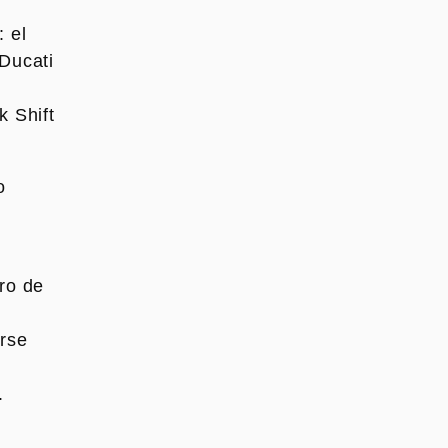
: el
 Ducati
k Shift
o
ro de
orse
.