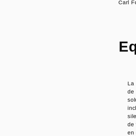
Carl F
Eq
La 
de
sol
inc
sil
de 
en 