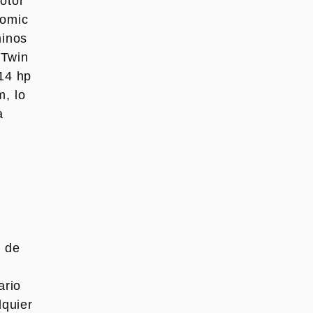
otor
romic
minos
"Twin
14 hp
, lo
a
s de
ario
lquier