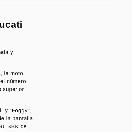
ucati
tada y
s, la moto
 el número
o superior
" y "Foggy",
e la pantalla
 996 SBK de