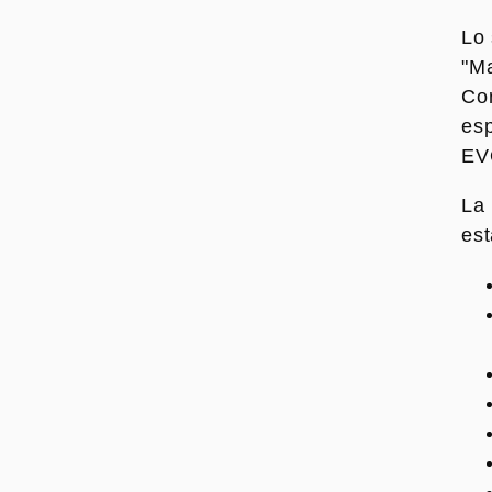
Lo 
"Ma
Cor
esp
EVO
La 
est