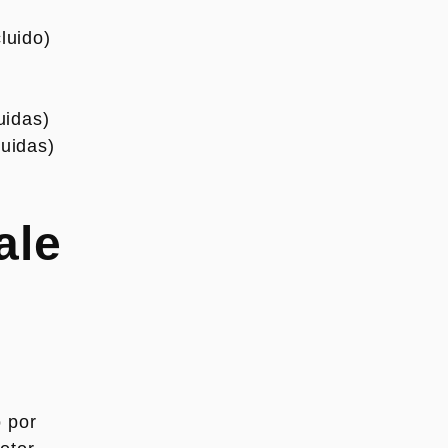
luido)
uidas)
luidas)
ale
 por